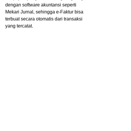
dengan software akuntansi seperti 
Mekari Jurnal, sehingga e-Faktur bisa 
terbuat secara otomatis dari transaksi 
yang tercatat.
Kesimpulan
Distributor adalah pelaku usaha 
dengan peran vital dalam rantai pasok 
barang ke pasar. Dengan status 
sebagai PKP, distributor wajib 
mematuhi aturan perpajakan—
terutama terkait PPN dan pelaporan 
faktur pajak.
Dengan memahami regulasi, 
menghitung pajak dengan tepat, serta 
menggunakan software terintegrasi, 